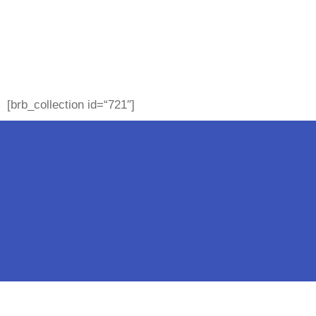
[brb_collection id=“721″]
Impressum