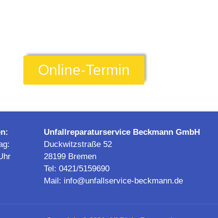
Online-Termin
n:
Unfallreparaturservice Beckmann GmbH
ag:
Duckwitzstraße 52
Uhr
28199 Bremen
Tel:
0421/5159690
Mail:
info@unfallservice-beckmann.de